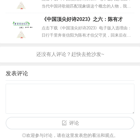
周礼，维护周秩”的王道其实算得上是朴素的共产主
当代中国诗歌能匹配现象级这个概念的人物，我的
义思想吧伏羲的《易经...
视野里只有两位，就是伊沙和沈浩波，甚至论述都
《中国顶尖好诗2023》之六：陈有才
显得多余。而且这个现象级是正面积极的，如果还
需要追问负面的现象级的诗人，那也能在《屠名祭
点击下载《中国顶尖好诗2023》电子版入选理由：
诗》里找名特大诗特小的就基本符合。伊沙、沈浩
日行千里奔丧信阳为陈有才伯父守灵，回来后在其
波的入选理由大体相同，就是诗及诗...
赠阅的二十多部诗集里精选制作了《中国诗根》，
并颁发诗人陈有才中国诗根奖，所以入选最大的理
由就是：中国诗根。跟伊沙能为他自己颁发的奖项
负责一样，我也为自己颁发的奖项负责，诗歌内部
异见处理最佳方式就是诗歌擂台见，...
发表评论
评论
◎欢迎参与讨论，请在这里发表您的看法和观点。