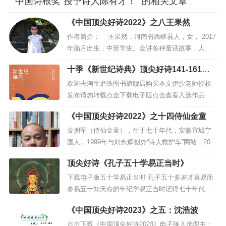
““中国诗根奖”授予诗人陈有才！” 的相关文章
《中国顶尖好诗2022》之八王果然
作者简介： 王果然，河南省西峡县人，女， 2017
年腊月出生，中班学生。会讲各种童话故事，人称
“小嘴官”。识字若干，会背诵古诗几十首，尤其以能
十季《新世纪诗典》顶尖好诗141-161首
流利背诵乐府诗《木兰辞》为得意之作。暑假和姐
完美
姐王欣然、爸爸王小鱼，组成“三人行诗社”，开诗会
欢迎去淘宝磨铁图书旗舰店购买本文伊沙老师授权
赛诗。果然的口述诗记录真实的生活，情景交...
发布请勿转载点击下载电子版点击查看入选作品十
季总览目录表结 韩德星 爷爷是套牲口的好手给螺子
《中国顶尖好诗2022》之十四侍仙金童
上鞍子、上脖套、上笼头再架上车装麦子、豆子、
花生、棉花他都会打出漂亮的活结手腕粗壮，灵光
金拥军（侍仙金童），生于七十年代，安徽宣城宁
他最后给自己也打了一个结我没能目睹对于一个半
国人。1999年与刘永辉创办“诗人救护车”网站，202
身瘫痪的老人...
0年创建李永毅二十年前提议的“超技巧写作流派”。
顶尖好诗《孔子五十学易正当时》
著有诗集《心是身山里的庙》、《江南宁国》、
《灵魂杯具诗写伊沙》、《来！怼一个》、《牛哇
下载电子版五十学易正当时 孔子五十多岁才喜易而
伊沙》、《怀揣诗集去要饭》、《意识流·光》、
参易五十知天命的年纪学易正当时记得七十年代打
《侍仙共品》个人诗作精选...
倒孔老二小人书里孔子和众弟子的画面历历在目像
《中国顶尖好诗2023》之五：沈浩波
个到处要饭的衰人没有磨难没有机缘就参易不易只
有经历磨难机缘巧合易才易孔子周游列国推行“恢复
点击下载《中国顶尖好诗2023》电子版入选理由：