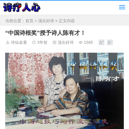
当前位置：
首页
>
顶尖好诗
> 正文内容
“中国诗根奖”授予诗人陈有才！
侍仙金童
3年前
顶尖好诗
1585