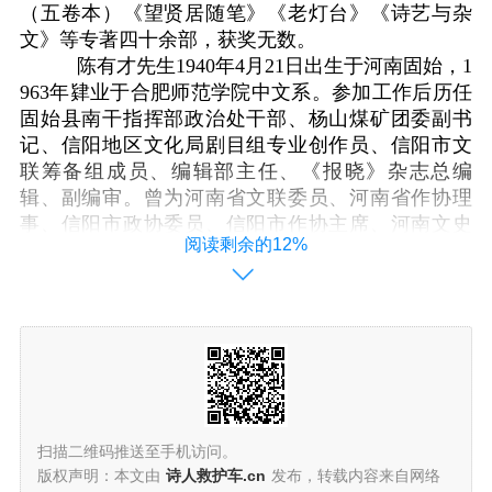
（五卷本）《望贤居随笔》《老灯台》《诗艺与杂
文》等专著四十余部，获奖无数。
陈有才先生1940年4月21日出生于河南固始，1
963年肄业于合肥师范学院中文系。参加工作后历任
固始县南干指挥部政治处干部、杨山煤矿团委副书
记、信阳地区文化局剧目组专业创作员、信阳市文
联筹备组成员、编辑部主任、《报晓》杂志总编
辑、副编审。曾为河南省文联委员、河南省作协理
事、信阳市政协委员、信阳市作协主席、河南文史
阅读剩余的12%
馆馆员等，逝世前为信阳市作家协会名誉主席。
陈有才先生为信阳文学事业繁荣发展做出了突
出贡献，一生为人率真坦诚，奖掖后进，其终身写
作的文学精神启迪后学，堪称楷模，为信阳乃至河
南文学界所尊崇。
陈有才先生的逝世，是信阳文学的重大损失。
陈有才先生千古!
《中国顶尖好诗2023》之六：陈有才
扫描二维码推送至手机访问。
版权声明：本文由
诗人救护车.cn
发布，转载内容来自网络