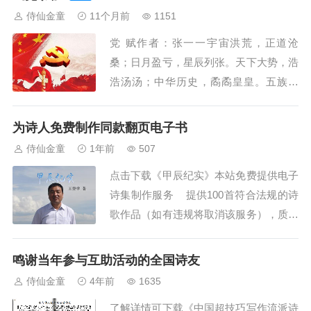
展》下载《灵石岛诗刊》点击下载《范大
侍仙金童
11个月前
1151
平诗选》更多持续更新中...
党 赋作者：张一一宇宙洪荒，正道沧
桑；日月盈亏，星辰列张。天下大势，浩
浩汤汤；中华历史，矞矞皇皇。五族为
党，《周礼》开场；群而不党，《论语》
接腔。晓也悟也，《荀子》说党；美哉善
为诗人免费制作同款翻页电子书
哉，《广雅》芬芳。秦皇汉武，人莫予
侍仙金童
1年前
507
当；唐宗宋祖，鹿鸣鹰扬。风骚独领，凡
点击下载《甲辰纪实》本站免费提供电子
我汉唐；闭关自守，明清之殇。军阀割
诗集制作服务 提供100首符合法规的诗
据，百姓池殃；中山先...
歌作品（如有违规将取消该服务），质量
不限诗敌不拒（有过摩擦的来稿即做），
为歌颂党领导新时代的作品提供免费出纸
鸣谢当年参与互助活动的全国诗友
版样书服务。稿件目录要加序号，每首不
侍仙金童
4年前
1635
超过28行，每行不要太长，标题前不要加
了解详情可下载《中国超技巧写作流派诗