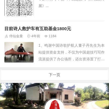
序号，与正文空一行...
展》...
目前诗人救护车有互助基金1800元
侍仙金童
4年前
1184
1、鸣谢中国诗歌护航人董子丹先生为本
站提供资金支持，不仅为中国超技巧写作
流派提供了办公场所，还出资添置了打印
机、胶装机、切纸机等整套设备，并为诗
人救护车网站提供了1000元救护基金及建
下一页
站资金。...